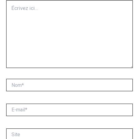
Écrivez
ici…
Nom*
E-
mail*
Site